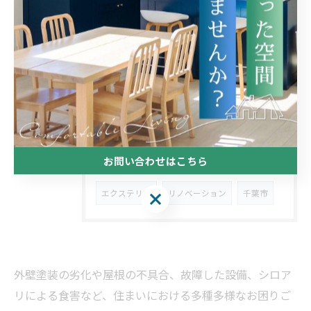
タグ
TAGS
市川市
リフォーム
船橋市
松戸市
バリアフリー
葺き替え
内装工事
お問い合わせはこちら
お風呂
台所
玄関ドア
エクステリア
お問い合わせはこちら
リノベーション
千葉市
外壁塗装の劣化や屋根の不具合、故障した設備、シロア
リによる食害など、住まいにおける多種多様なお困りご