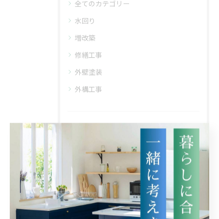
全てのカテゴリー
水回り
増改築
修繕工事
外壁塗装
外構工事
最近の投稿
RECENT
POSTS
2025/11/05
千葉市・市川市のリフォームはリフォルマまで！リフォーム全般OK